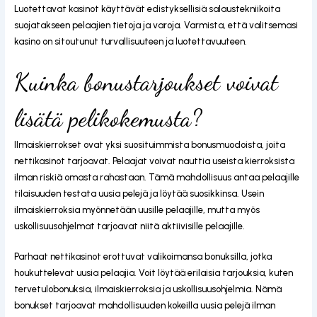
Luotettavat kasinot käyttävät edistyksellisiä salaustekniikoita
suojatakseen pelaajien tietoja ja varoja. Varmista, että valitsemasi
kasino on sitoutunut turvallisuuteen ja luotettavuuteen.
Kuinka bonustarjoukset voivat
lisätä pelikokemusta?
Ilmaiskierrokset ovat yksi suosituimmista bonusmuodoista, joita
nettikasinot tarjoavat. Pelaajat voivat nauttia useista kierroksista
ilman riskiä omasta rahastaan. Tämä mahdollisuus antaa pelaajille
tilaisuuden testata uusia pelejä ja löytää suosikkinsa. Usein
ilmaiskierroksia myönnetään uusille pelaajille, mutta myös
uskollisuusohjelmat tarjoavat niitä aktiivisille pelaajille.
Parhaat nettikasinot erottuvat valikoimansa bonuksilla, jotka
houkuttelevat uusia pelaajia. Voit löytää erilaisia tarjouksia, kuten
tervetulobonuksia, ilmaiskierroksia ja uskollisuusohjelmia. Nämä
bonukset tarjoavat mahdollisuuden kokeilla uusia pelejä ilman