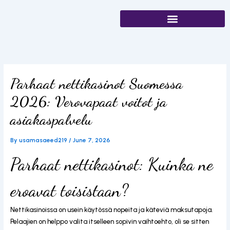
Skip
to
content
Parhaat nettikasinot Suomessa
2026: Verovapaat voitot ja
asiakaspalvelu
By
usamasaeed219
/
June 7, 2026
Parhaat nettikasinot: Kuinka ne
eroavat toisistaan?
Nettikasinoissa on usein käytössä nopeita ja käteviä maksutapoja.
Pelaajien on helppo valita itselleen sopivin vaihtoehto, oli se sitten