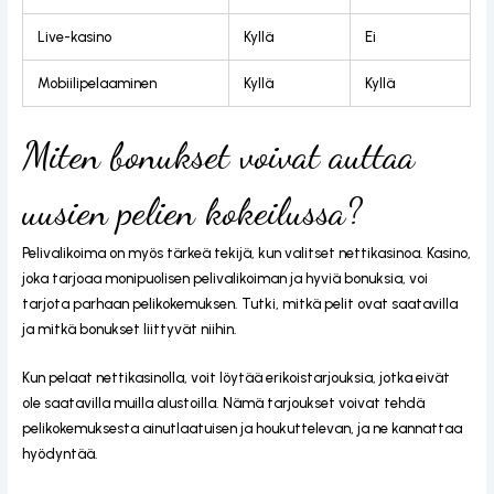
Live-kasino
Kyllä
Ei
Mobiilipelaaminen
Kyllä
Kyllä
Miten bonukset voivat auttaa
uusien pelien kokeilussa?
Pelivalikoima on myös tärkeä tekijä, kun valitset nettikasinoa. Kasino,
joka tarjoaa monipuolisen pelivalikoiman ja hyviä bonuksia, voi
tarjota parhaan pelikokemuksen. Tutki, mitkä pelit ovat saatavilla
ja mitkä bonukset liittyvät niihin.
Kun pelaat nettikasinolla, voit löytää erikoistarjouksia, jotka eivät
ole saatavilla muilla alustoilla. Nämä tarjoukset voivat tehdä
pelikokemuksesta ainutlaatuisen ja houkuttelevan, ja ne kannattaa
hyödyntää.