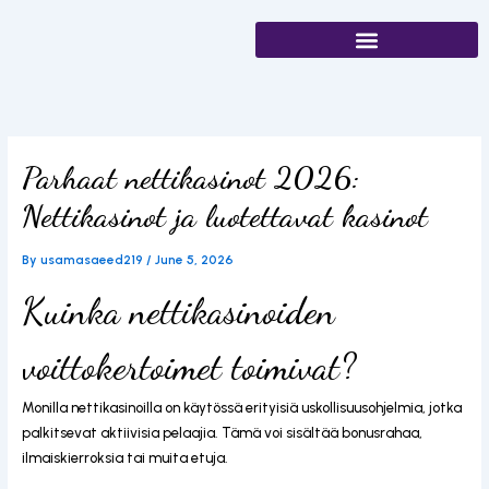
Skip
to
content
Parhaat nettikasinot 2026:
Nettikasinot ja luotettavat kasinot
By
usamasaeed219
/
June 5, 2026
Kuinka nettikasinoiden
voittokertoimet toimivat?
Monilla nettikasinoilla on käytössä erityisiä uskollisuusohjelmia, jotka
palkitsevat aktiivisia pelaajia. Tämä voi sisältää bonusrahaa,
ilmaiskierroksia tai muita etuja.