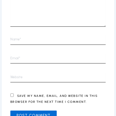
NAME*
EMAIL*
WEBSITE
SAVE MY NAME, EMAIL, AND WEBSITE IN THIS
BROWSER FOR THE NEXT TIME I COMMENT.