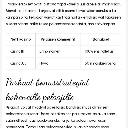
Ilmaiskierrokset ovat loistava tapa kokeilla uusia pelejä ilman riskiä.
Monet nettikasinot tarjoavat niitä osana tervetuloa-bonuksia tai
kampanjoita. Pelaajat voivat käyttää näitä kierroksia voittaakseen
oikeaa rahaa, mikä tekee pelaamisesta entistä jännittävämpää.
Nettikasino
Pelaajien kommentit
Bonukset
Kasino III
Erinomainen
100% ensitalletus
Kasino JJJ
Hyvä
50 ilmaiskierrosta
Parhaat bonusstrategiat
kokeneille pelaajille
Pelaajat voivat hyödyntää erilaisia bonuksia myös aktiivisen
pelaamisen aikana. Useat nettikasinot palkitsevat asiakkaitaan
säännöllisesti cashback-bonuksilla, jotka palauttavat osan
häviöistäsi. Tämä lisää pelaamisen iloa, sillä voit saada osan