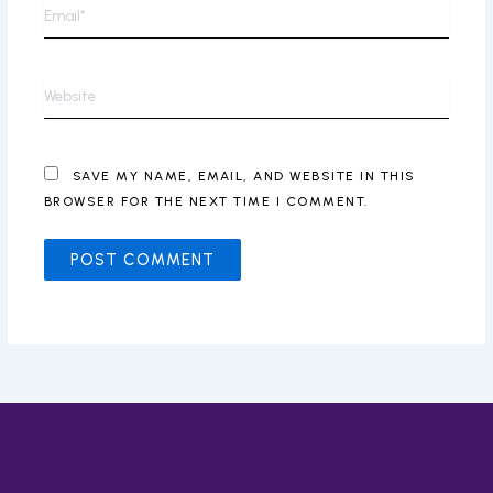
EMAIL*
WEBSITE
SAVE MY NAME, EMAIL, AND WEBSITE IN THIS
BROWSER FOR THE NEXT TIME I COMMENT.